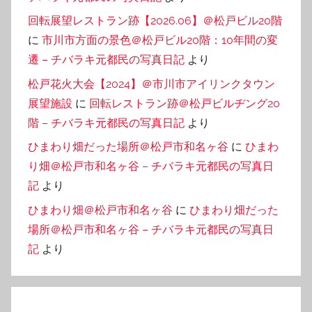
回転展望レストラン跡【2026.06】＠松戸ビル20階
に
市川市方面の景色＠松戸ビル20階：10年間の変
遷 – チバラキ元都民の写真日記
より
松戸花火大会【2024】＠市川市アイリンクタウン
展望施設
に
回転レストラン跡＠松戸ビルヂング20
階 – チバラキ元都民の写真日記
より
ひまわり畑だった場所＠松戸市和名ヶ谷
に
ひまわ
り畑＠松戸市和名ヶ谷 – チバラキ元都民の写真日
記
より
ひまわり畑＠松戸市和名ヶ谷
に
ひまわり畑だった
場所＠松戸市和名ヶ谷 – チバラキ元都民の写真日
記
より