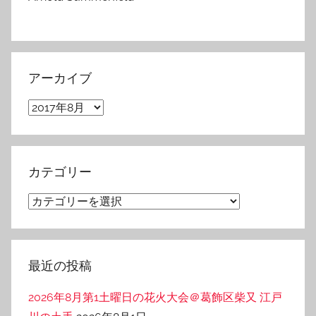
アーカイブ
ア
ー
カ
イ
カテゴリー
ブ
カ
テ
ゴ
リ
最近の投稿
ー
2026年8月第1土曜日の花火大会＠葛飾区柴又 江戸