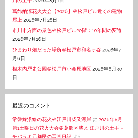
川の土手
2026年8月1日
葛飾納涼花火大会【2026】＠松戸ビル近くの建物
屋上
2026年7月28日
市川市方面の景色＠松戸ビル20階：10年間の変遷
2026年7月16日
ひまわり畑だった場所＠松戸市和名ヶ谷
2026年7
月6日
根木内歴史公園＠松戸市小金原地区
2026年6月30
日
最近のコメント
常磐線沿線の花火＠江戸川柴又河岸
に
2026年8月
第1土曜日の花火大会＠葛飾区柴又 江戸川の土手 –
チバラキ元都民の写真日記
より