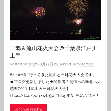
三郷＆流山花火大会＠千葉県江戸川
土手
Posted on
2017年8月22日
by
Arnold Summerfield
8/20(日)に行ってきた流山と三郷花火大会です。
★ブログ更新しました★関係者の開催への執念へ大
感謝(*^^*)【流山＆三郷花火大会】
https://t.co/2og232bYjq #Blog更新,#CAZ,#CAP
Continue reading