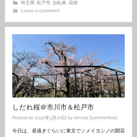
埼玉県
,
松戸市
,
自転車
,
花桃
Leave a comment
しだれ桜＠市川市＆松戸市
Posted on
2022年3月20日
by
Arnold Summerfield
今日は、昼過ぎぐらいに東京でソメイヨシノの開花