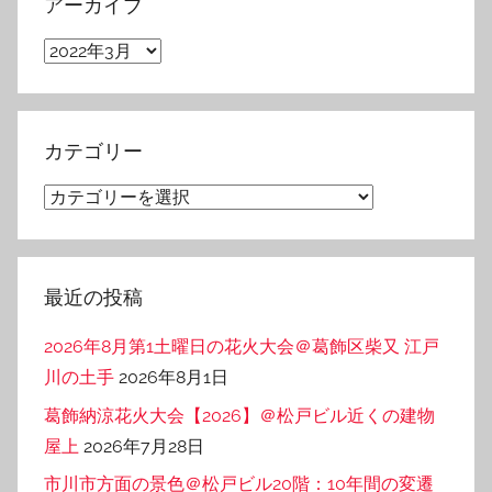
アーカイブ
ア
ー
カ
イ
カテゴリー
ブ
カ
テ
ゴ
リ
最近の投稿
ー
2026年8月第1土曜日の花火大会＠葛飾区柴又 江戸
川の土手
2026年8月1日
葛飾納涼花火大会【2026】＠松戸ビル近くの建物
屋上
2026年7月28日
市川市方面の景色＠松戸ビル20階：10年間の変遷