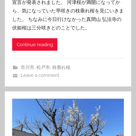
宣言が発表されました。 河津桜が満開になってか
ら、気になっていた早咲きの枝垂れ桜を見にいきま
した。 ちなみに今日行けなかった真間山 弘法寺の
伏姫桜は三分咲きとのことでした。
Continue reading
市川市
,
松戸市
,
枝垂れ桜
Leave a comment