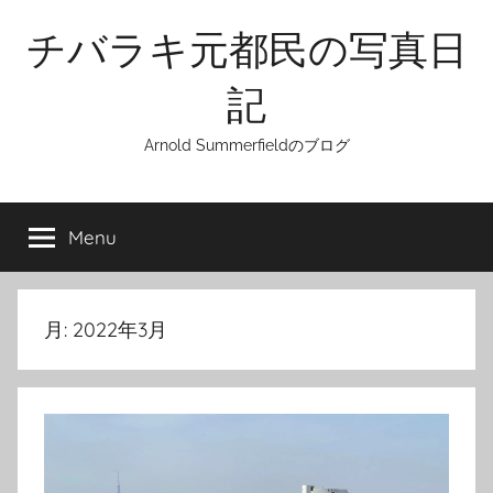
Skip
チバラキ元都民の写真日
to
content
記
Arnold Summerfieldのブログ
Menu
月:
2022年3月