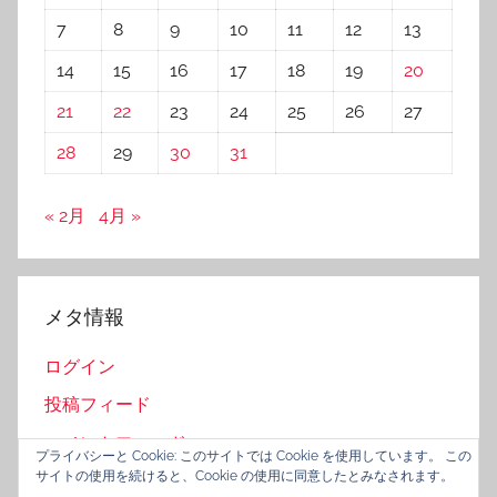
7
8
9
10
11
12
13
14
15
16
17
18
19
20
21
22
23
24
25
26
27
28
29
30
31
« 2月
4月 »
メタ情報
ログイン
投稿フィード
コメントフィード
プライバシーと Cookie: このサイトでは Cookie を使用しています。 この
サイトの使用を続けると、Cookie の使用に同意したとみなされます。
WordPress.org