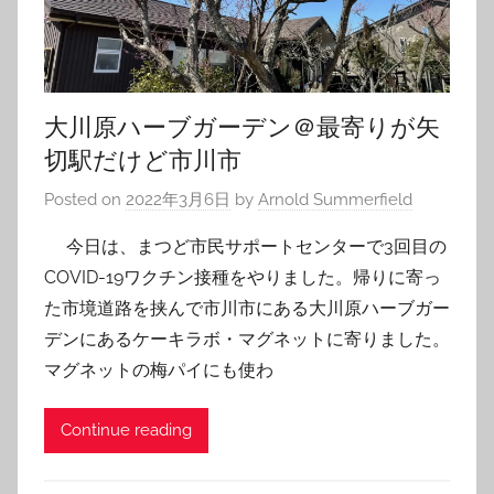
大川原ハーブガーデン＠最寄りが矢
切駅だけど市川市
Posted on
2022年3月6日
by
Arnold Summerfield
今日は、まつど市民サポートセンターで3回目の
COVID-19ワクチン接種をやりました。帰りに寄っ
た市境道路を挟んで市川市にある大川原ハーブガー
デンにあるケーキラボ・マグネットに寄りました。
マグネットの梅パイにも使わ
Continue reading