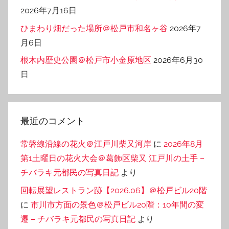
2026年7月16日
ひまわり畑だった場所＠松戸市和名ヶ谷
2026年7
月6日
根木内歴史公園＠松戸市小金原地区
2026年6月30
日
最近のコメント
常磐線沿線の花火＠江戸川柴又河岸
に
2026年8月
第1土曜日の花火大会＠葛飾区柴又 江戸川の土手 –
チバラキ元都民の写真日記
より
回転展望レストラン跡【2026.06】＠松戸ビル20階
に
市川市方面の景色＠松戸ビル20階：10年間の変
遷 – チバラキ元都民の写真日記
より