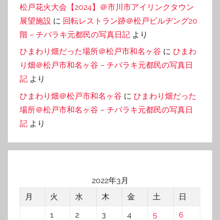
松戸花火大会【2024】＠市川市アイリンクタウン
展望施設
に
回転レストラン跡＠松戸ビルヂング20
階 – チバラキ元都民の写真日記
より
ひまわり畑だった場所＠松戸市和名ヶ谷
に
ひまわ
り畑＠松戸市和名ヶ谷 – チバラキ元都民の写真日
記
より
ひまわり畑＠松戸市和名ヶ谷
に
ひまわり畑だった
場所＠松戸市和名ヶ谷 – チバラキ元都民の写真日
記
より
2022年3月
月
火
水
木
金
土
日
1
2
3
4
5
6