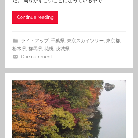
た。 周りがすごいことになっている中で
Continue reading
ライトアップ
,
千葉県
,
東京スカイツリー
,
東京都
,
栃木県
,
群馬県
,
花桃
,
茨城県
One comment