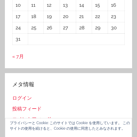
10
11
12
13
14
15
16
17
18
19
20
21
22
23
24
25
26
27
28
29
30
31
« 7月
メタ情報
ログイン
投稿フィード
コメントフィード
プライバシーと Cookie: このサイトでは Cookie を使用しています。 この
サイトの使用を続けると、Cookie の使用に同意したとみなされます。
WordPress.org