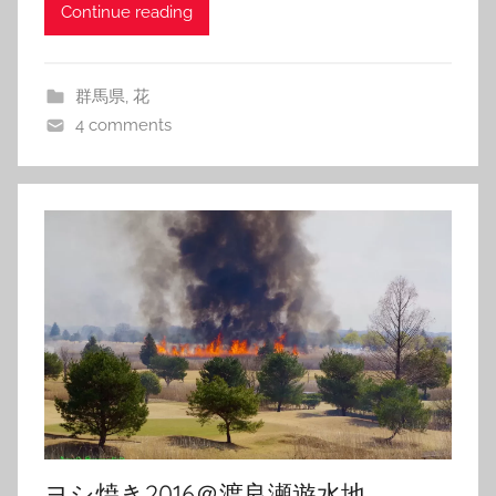
Continue reading
群馬県
,
花
4 comments
ヨシ焼き2016＠渡良瀬遊水地