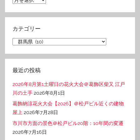
ー
カ
イ
カテゴリー
ブ
カ
テ
ゴ
リ
最近の投稿
ー
2026年8月第1土曜日の花火大会＠葛飾区柴又 江戸
川の土手
2026年8月1日
葛飾納涼花火大会【2026】＠松戸ビル近くの建物
屋上
2026年7月28日
市川市方面の景色＠松戸ビル20階：10年間の変遷
2026年7月16日