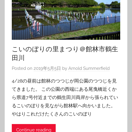
こいのぼりの里まつり＠館林市鶴生
田川
Posted on
2019年5月5日
by
Arnold Summerfield
4/28の昼前は館林のつつじが岡公園のつつじを見
てきました。 この公園の西端にある尾曳橋近くか
ら県道7号付近までの鶴生田川両岸から張られてい
るこいのぼりを見ながら館林駅へ向かいました。
やはりこれだけたくさんのこいのぼり
Continue reading