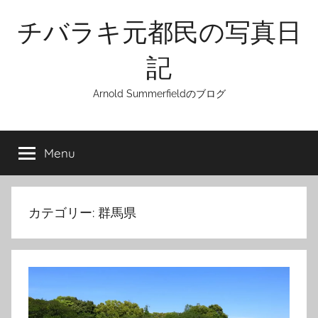
Skip
チバラキ元都民の写真日
to
content
記
Arnold Summerfieldのブログ
Menu
カテゴリー:
群馬県