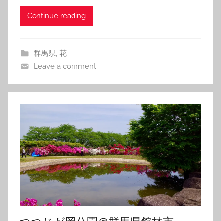
Continue reading
群馬県
,
花
Leave a comment