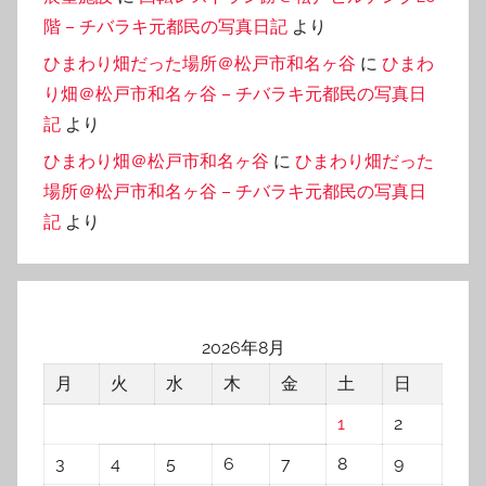
階 – チバラキ元都民の写真日記
より
ひまわり畑だった場所＠松戸市和名ヶ谷
に
ひまわ
り畑＠松戸市和名ヶ谷 – チバラキ元都民の写真日
記
より
ひまわり畑＠松戸市和名ヶ谷
に
ひまわり畑だった
場所＠松戸市和名ヶ谷 – チバラキ元都民の写真日
記
より
2026年8月
月
火
水
木
金
土
日
1
2
3
4
5
6
7
8
9