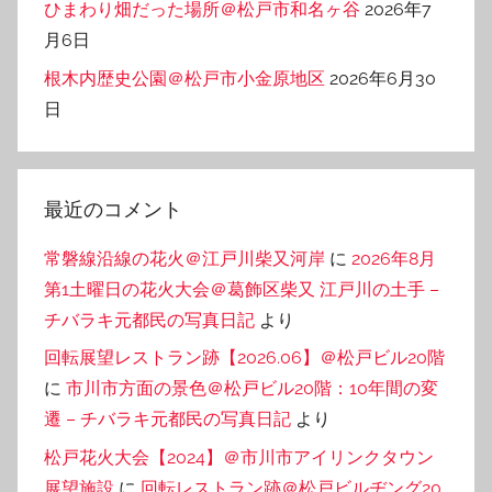
ひまわり畑だった場所＠松戸市和名ヶ谷
2026年7
月6日
根木内歴史公園＠松戸市小金原地区
2026年6月30
日
最近のコメント
常磐線沿線の花火＠江戸川柴又河岸
に
2026年8月
第1土曜日の花火大会＠葛飾区柴又 江戸川の土手 –
チバラキ元都民の写真日記
より
回転展望レストラン跡【2026.06】＠松戸ビル20階
に
市川市方面の景色＠松戸ビル20階：10年間の変
遷 – チバラキ元都民の写真日記
より
松戸花火大会【2024】＠市川市アイリンクタウン
展望施設
に
回転レストラン跡＠松戸ビルヂング20