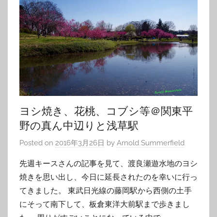
ヨシ焼き、花桃、コブシ等＠関東平
野の真ん中辺りと浅草駅
Posted on
2016年3月26日
by
Arnold Summerfield
先週キースさんの記事を見て、渡良瀬遊水地のヨシ
焼きを思い出し、今日に延長されたのを幸いに行っ
てきました。 東武日光線の藤岡駅から西側の土手
にそって南下して、板倉東洋大前駅まで歩きまし