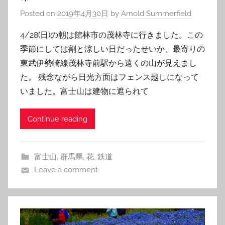
Posted on
2019年4月30日
by
Arnold Summerfield
4/28(日)の朝は館林市の茂林寺に行きました。この
季節にしては割と涼しい日だったせいか、最寄りの
東武伊勢崎線茂林寺前駅から遠くの山が見えまし
た。 残念ながら日光方面はフェンス越しになって
いました。富士山は建物に遮られて
Continue reading
富士山
,
群馬県
,
花
,
鉄道
Leave a comment