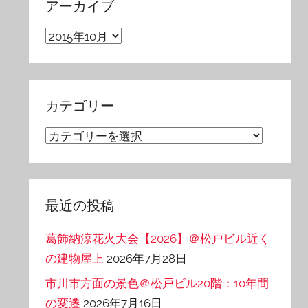
アーカイブ
ア
ー
カ
イ
カテゴリー
ブ
カ
テ
ゴ
リ
最近の投稿
ー
葛飾納涼花火大会【2026】＠松戸ビル近く
の建物屋上
2026年7月28日
市川市方面の景色＠松戸ビル20階：10年間
の変遷
2026年7月16日