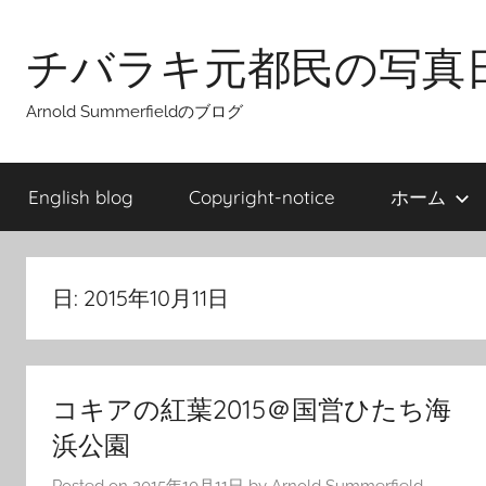
Skip
to
チバラキ元都民の写真
content
Arnold Summerfieldのブログ
English blog
Copyright-notice
ホーム
日:
2015年10月11日
コキアの紅葉2015＠国営ひたち海
浜公園
Posted on
2015年10月11日
by
Arnold Summerfield