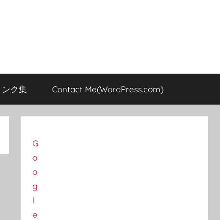
のリンク集
Contact Me(WordPress.com)
G
o
o
g
l
e