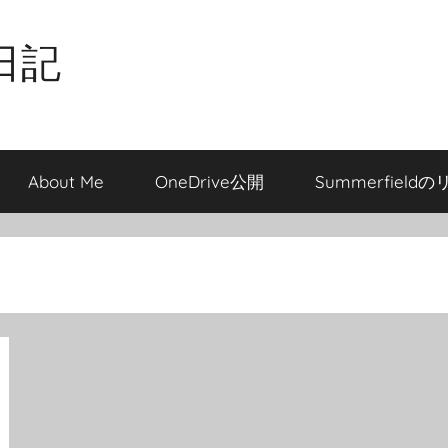
日記
About Me
OneDrive公開
Summerfield