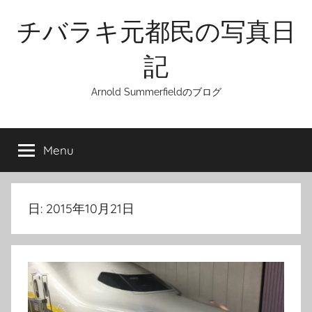
Skip
チバラキ元都民の写真日
to
content
記
Arnold Summerfieldのブログ
Menu
日:
2015年10月21日