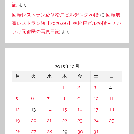
記
より
回転レストラン跡＠松戸ビルヂング20階
に
回転展
望レストラン跡【2026.06】＠松戸ビル20階 – チバ
ラキ元都民の写真日記
より
2015年10月
月
火
水
木
金
土
日
1
2
3
4
5
6
7
8
9
10
11
12
13
14
15
16
17
18
19
20
21
22
23
24
25
26
27
28
29
30
31