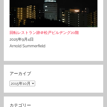
回転レストラン跡＠松戸ビルヂング20階
2025年9月4日
Arnold Summerfield
アーカイブ
ア
ー
カ
イ
カテゴリー