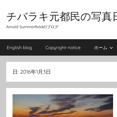
Skip
to
チバラキ元都民の写真
content
Arnold Summerfieldのブログ
English blog
Copyright-notice
ホーム
日:
2016年1月3日