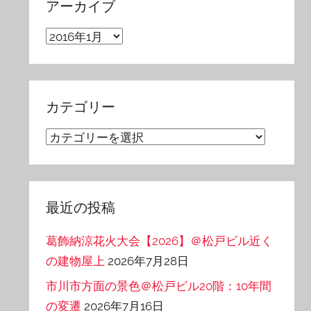
アーカイブ
ア
ー
カ
イ
カテゴリー
ブ
カ
テ
ゴ
リ
最近の投稿
ー
葛飾納涼花火大会【2026】＠松戸ビル近く
の建物屋上
2026年7月28日
市川市方面の景色＠松戸ビル20階：10年間
の変遷
2026年7月16日