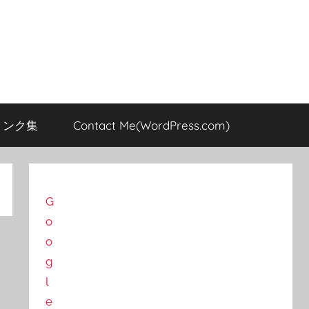
のリンク集
Contact Me(WordPress.com)
G
o
o
g
l
e