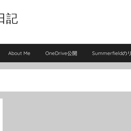
日記
About Me
OneDrive公開
Summerfield