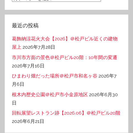
テ
ゴ
リ
最近の投稿
ー
葛飾納涼花火大会【2026】＠松戸ビル近くの建物
屋上
2026年7月28日
市川市方面の景色＠松戸ビル20階：10年間の変遷
2026年7月16日
ひまわり畑だった場所＠松戸市和名ヶ谷
2026年7
月6日
根木内歴史公園＠松戸市小金原地区
2026年6月30
日
回転展望レストラン跡【2026.06】＠松戸ビル20階
2026年6月21日