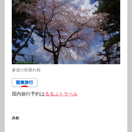
参道の枝垂れ桜
国内旅行予約は
るるぶトラベル
共有: