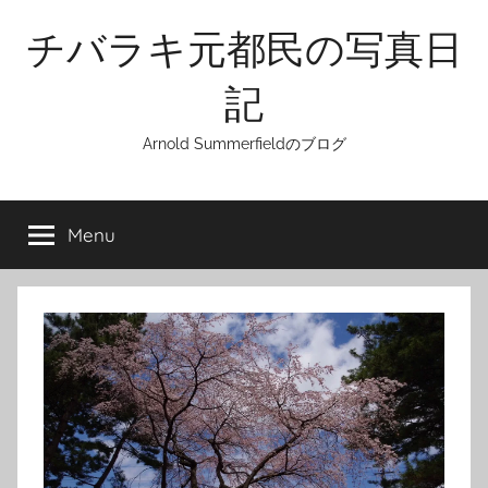
Skip
チバラキ元都民の写真日
to
content
記
Arnold Summerfieldのブログ
Menu