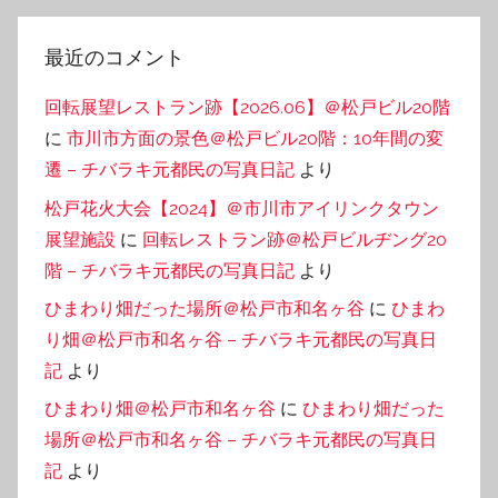
最近のコメント
回転展望レストラン跡【2026.06】＠松戸ビル20階
に
市川市方面の景色＠松戸ビル20階：10年間の変
遷 – チバラキ元都民の写真日記
より
松戸花火大会【2024】＠市川市アイリンクタウン
展望施設
に
回転レストラン跡＠松戸ビルヂング20
階 – チバラキ元都民の写真日記
より
ひまわり畑だった場所＠松戸市和名ヶ谷
に
ひまわ
り畑＠松戸市和名ヶ谷 – チバラキ元都民の写真日
記
より
ひまわり畑＠松戸市和名ヶ谷
に
ひまわり畑だった
場所＠松戸市和名ヶ谷 – チバラキ元都民の写真日
記
より