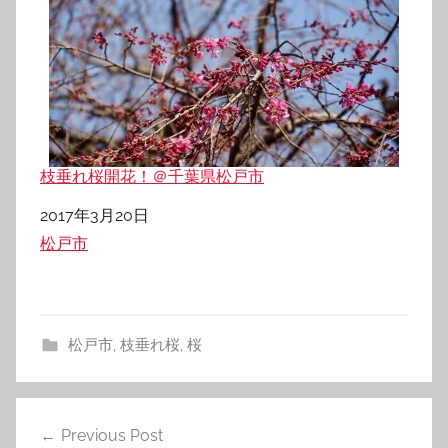
枝垂れ桜開花！＠千葉県松戸市
日付
2017年3月20日
関連理由
松戸市
松戸市
,
枝垂れ桜
,
桜
投
Previous Post