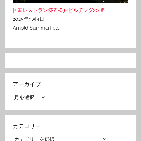
回転レストラン跡＠松戸ビルヂング20階
2025年9月4日
Arnold Summerfield
アーカイブ
ア
ー
カ
イ
カテゴリー
ブ
カ