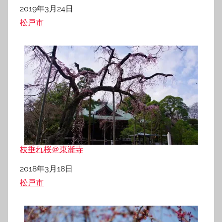
日付
2019年3月24日
関連理由
松戸市
枝垂れ桜＠東漸寺
日付
2018年3月18日
関連理由
松戸市