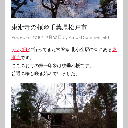
東漸寺の桜＠千葉県松戸市
Posted on
2016年3月30日
by
Arnold Summerfield
3/27(日)
に行ってきた常磐線 北小金駅の東にある
東
漸寺
です。
ここのお寺の第一印象は枝垂れ桜です。
普通の桜も咲き始めていました。