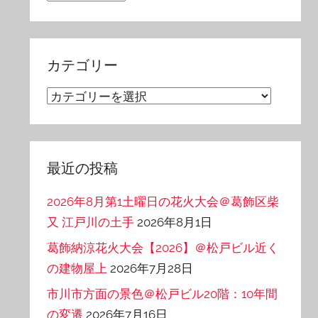
ー
カ
イ
カテゴリー
ブ
カ
テ
ゴ
リ
最近の投稿
ー
2026年8月第1土曜日の花火大会＠葛飾区柴
又 江戸川の土手
2026年8月1日
葛飾納涼花火大会【2026】＠松戸ビル近く
の建物屋上
2026年7月28日
市川市方面の景色＠松戸ビル20階：10年間
の変遷
2026年7月16日