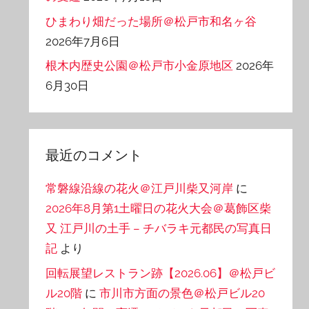
ひまわり畑だった場所＠松戸市和名ヶ谷
2026年7月6日
根木内歴史公園＠松戸市小金原地区
2026年
6月30日
最近のコメント
常磐線沿線の花火＠江戸川柴又河岸
に
2026年8月第1土曜日の花火大会＠葛飾区柴
又 江戸川の土手 – チバラキ元都民の写真日
記
より
回転展望レストラン跡【2026.06】＠松戸ビ
ル20階
に
市川市方面の景色＠松戸ビル20