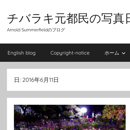
Skip
to
チバラキ元都民の写真
content
Arnold Summerfieldのブログ
English blog
Copyright-notice
ホーム
日:
2016年6月11日