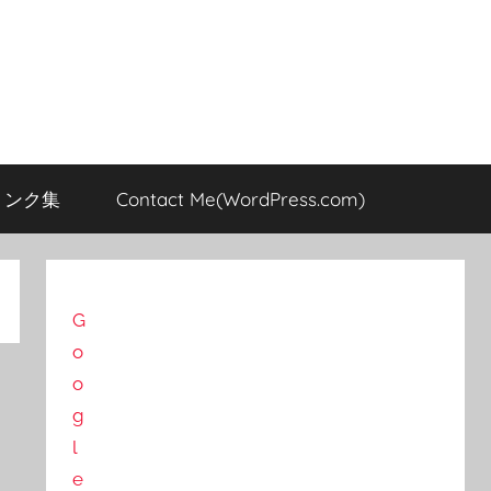
のリンク集
Contact Me(WordPress.com)
G
o
o
g
l
e