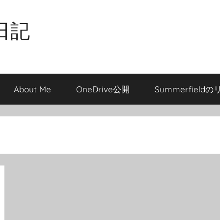
日記
About Me
OneDrive公開
Summerfield