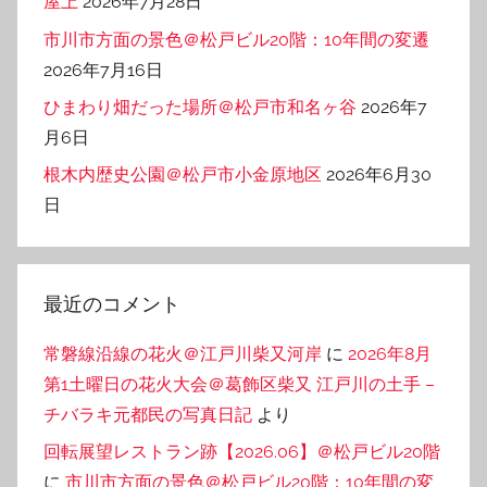
屋上
2026年7月28日
市川市方面の景色＠松戸ビル20階：10年間の変遷
2026年7月16日
ひまわり畑だった場所＠松戸市和名ヶ谷
2026年7
月6日
根木内歴史公園＠松戸市小金原地区
2026年6月30
日
最近のコメント
常磐線沿線の花火＠江戸川柴又河岸
に
2026年8月
第1土曜日の花火大会＠葛飾区柴又 江戸川の土手 –
チバラキ元都民の写真日記
より
回転展望レストラン跡【2026.06】＠松戸ビル20階
に
市川市方面の景色＠松戸ビル20階：10年間の変