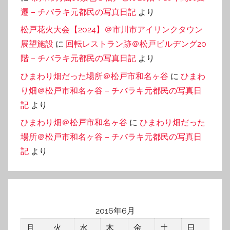
遷 – チバラキ元都民の写真日記
より
松戸花火大会【2024】＠市川市アイリンクタウン
展望施設
に
回転レストラン跡＠松戸ビルヂング20
階 – チバラキ元都民の写真日記
より
ひまわり畑だった場所＠松戸市和名ヶ谷
に
ひまわ
り畑＠松戸市和名ヶ谷 – チバラキ元都民の写真日
記
より
ひまわり畑＠松戸市和名ヶ谷
に
ひまわり畑だった
場所＠松戸市和名ヶ谷 – チバラキ元都民の写真日
記
より
2016年6月
月
火
水
木
金
土
日