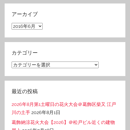
アーカイブ
ア
ー
カ
イ
カテゴリー
ブ
カ
テ
ゴ
リ
最近の投稿
ー
2026年8月第1土曜日の花火大会＠葛飾区柴又 江戸
川の土手
2026年8月1日
葛飾納涼花火大会【2026】＠松戸ビル近くの建物