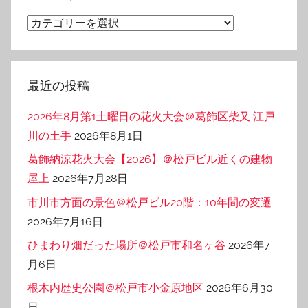
ブ
カ
テ
ゴ
リ
最近の投稿
ー
2026年8月第1土曜日の花火大会＠葛飾区柴又 江戸
川の土手
2026年8月1日
葛飾納涼花火大会【2026】＠松戸ビル近くの建物
屋上
2026年7月28日
市川市方面の景色＠松戸ビル20階：10年間の変遷
2026年7月16日
ひまわり畑だった場所＠松戸市和名ヶ谷
2026年7
月6日
根木内歴史公園＠松戸市小金原地区
2026年6月30
日