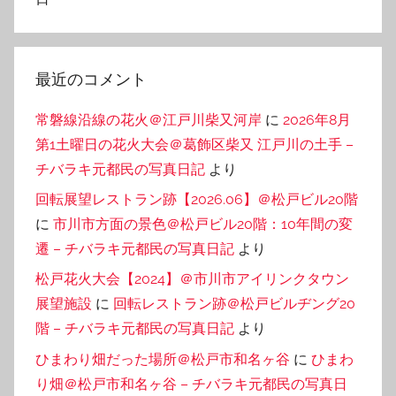
最近のコメント
常磐線沿線の花火＠江戸川柴又河岸
に
2026年8月
第1土曜日の花火大会＠葛飾区柴又 江戸川の土手 –
チバラキ元都民の写真日記
より
回転展望レストラン跡【2026.06】＠松戸ビル20階
に
市川市方面の景色＠松戸ビル20階：10年間の変
遷 – チバラキ元都民の写真日記
より
松戸花火大会【2024】＠市川市アイリンクタウン
展望施設
に
回転レストラン跡＠松戸ビルヂング20
階 – チバラキ元都民の写真日記
より
ひまわり畑だった場所＠松戸市和名ヶ谷
に
ひまわ
り畑＠松戸市和名ヶ谷 – チバラキ元都民の写真日