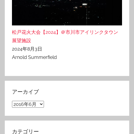
松戸花火大会【2024】＠市川市アイリンクタウン
展望施設
2024年8月3日
Arnold Summerfield
アーカイブ
ア
ー
カ
イ
カテゴリー