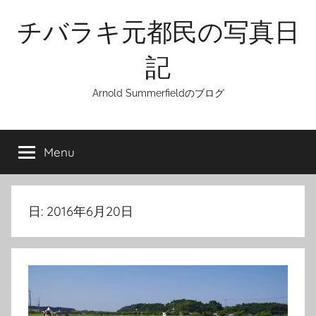
Skip
チバラキ元都民の写真日
to
content
記
Arnold Summerfieldのブログ
Menu
日:
2016年6月20日