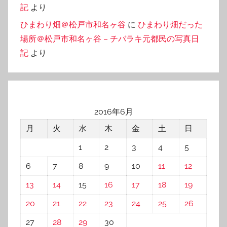
記
より
ひまわり畑＠松戸市和名ヶ谷
に
ひまわり畑だった
場所＠松戸市和名ヶ谷 – チバラキ元都民の写真日
記
より
2016年6月
月
火
水
木
金
土
日
1
2
3
4
5
6
7
8
9
10
11
12
13
14
15
16
17
18
19
20
21
22
23
24
25
26
27
28
29
30