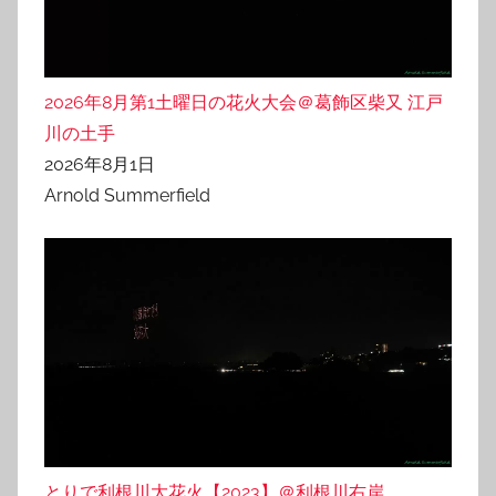
2026年8月第1土曜日の花火大会＠葛飾区柴又 江戸
川の土手
2026年8月1日
Arnold Summerfield
とりで利根川大花火【2023】＠利根川右岸