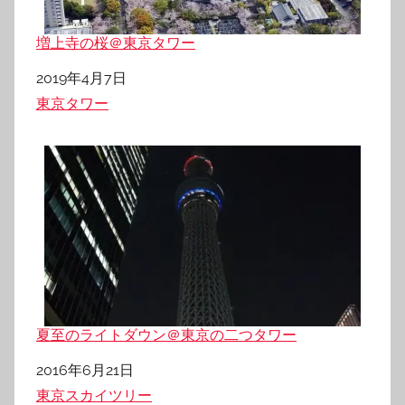
増上寺の桜＠東京タワー
日付
2019年4月7日
関連理由
東京タワー
夏至のライトダウン＠東京の二つタワー
日付
2016年6月21日
関連理由
東京スカイツリー