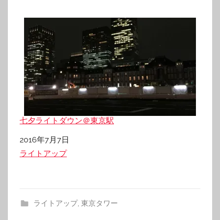
七夕ライトダウン＠東京駅
日付
2016年7月7日
関連理由
ライトアップ
ライトアップ
,
東京タワー