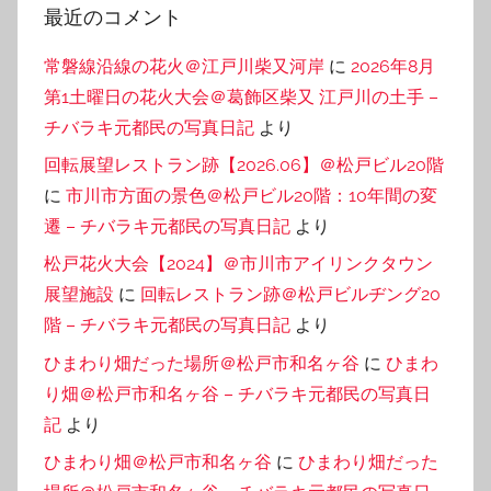
最近のコメント
常磐線沿線の花火＠江戸川柴又河岸
に
2026年8月
第1土曜日の花火大会＠葛飾区柴又 江戸川の土手 –
チバラキ元都民の写真日記
より
回転展望レストラン跡【2026.06】＠松戸ビル20階
に
市川市方面の景色＠松戸ビル20階：10年間の変
遷 – チバラキ元都民の写真日記
より
松戸花火大会【2024】＠市川市アイリンクタウン
展望施設
に
回転レストラン跡＠松戸ビルヂング20
階 – チバラキ元都民の写真日記
より
ひまわり畑だった場所＠松戸市和名ヶ谷
に
ひまわ
り畑＠松戸市和名ヶ谷 – チバラキ元都民の写真日
記
より
ひまわり畑＠松戸市和名ヶ谷
に
ひまわり畑だった