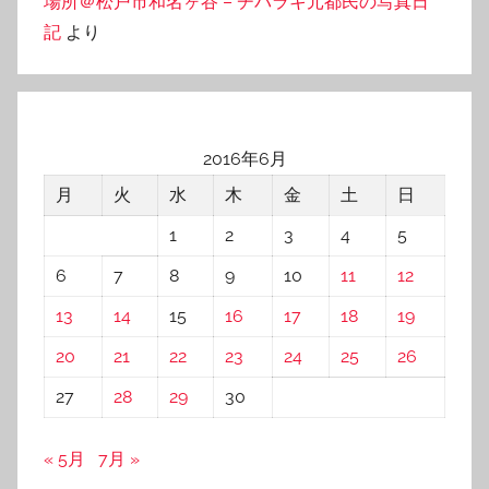
場所＠松戸市和名ヶ谷 – チバラキ元都民の写真日
記
より
2016年6月
月
火
水
木
金
土
日
1
2
3
4
5
6
7
8
9
10
11
12
13
14
15
16
17
18
19
20
21
22
23
24
25
26
27
28
29
30
« 5月
7月 »