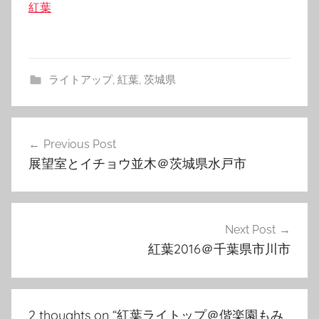
関連理由
紅葉
ライトアップ
,
紅葉
,
茨城県
投
Previous Post
稿
展望室とイチョウ並木＠茨城県水戸市
ナ
ビ
ゲ
Next Post
紅葉2016＠千葉県市川市
ー
シ
ョ
2 thoughts on “
紅葉ライトップ＠偕楽園もみ