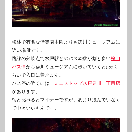
梅林で有名な偕楽園本園よりも徳川ミュージアムに
近い場所です。
路線の分岐点で水戸駅とのバス本数が割と多い
桜山
バス停
から徳川ミュージアムに歩いていくと5分く
らいで入口に着きます。
バス停の近くには、
ミニストップ水戸見川二丁目店
があります。
梅と比べるとマイナーですが、あまり混んでいなく
て中々いいもんです。