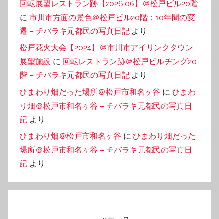
回転展望レストラン跡【2026.06】＠松戸ビル20階
に
市川市方面の景色＠松戸ビル20階：10年間の変
遷 – チバラキ元都民の写真日記
より
松戸花火大会【2024】＠市川市アイリンクタウン
展望施設
に
回転レストラン跡＠松戸ビルヂング20
階 – チバラキ元都民の写真日記
より
ひまわり畑だった場所＠松戸市和名ヶ谷
に
ひまわ
り畑＠松戸市和名ヶ谷 – チバラキ元都民の写真日
記
より
ひまわり畑＠松戸市和名ヶ谷
に
ひまわり畑だった
場所＠松戸市和名ヶ谷 – チバラキ元都民の写真日
記
より