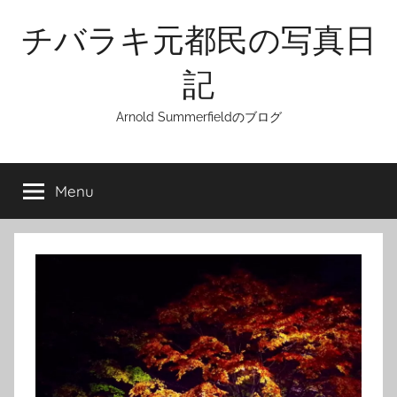
Skip
チバラキ元都民の写真日
to
content
記
Arnold Summerfieldのブログ
Menu