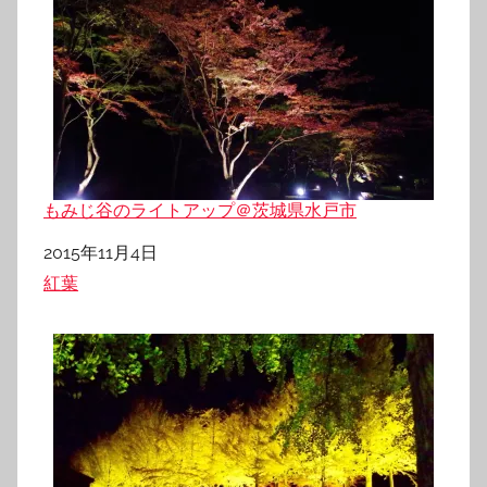
もみじ谷のライトアップ＠茨城県水戸市
日付
2015年11月4日
関連理由
紅葉