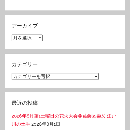
アーカイブ
ア
ー
カ
イ
カテゴリー
ブ
カ
テ
ゴ
リ
最近の投稿
ー
2026年8月第1土曜日の花火大会＠葛飾区柴又 江戸
川の土手
2026年8月1日