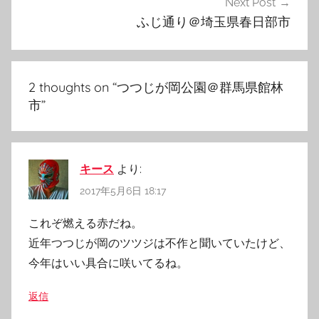
ゲ
Next Post
ふじ通り＠埼玉県春日部市
ー
シ
ョ
2 thoughts on “
つつじが岡公園＠群馬県館林
ン
市
”
キース
より:
2017年5月6日 18:17
これぞ燃える赤だね。
近年つつじが岡のツツジは不作と聞いていたけど、
今年はいい具合に咲いてるね。
返信