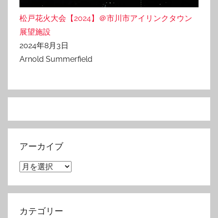
松戸花火大会【2024】＠市川市アイリンクタウン
展望施設
2024年8月3日
Arnold Summerfield
アーカイブ
ア
ー
カ
イ
カテゴリー