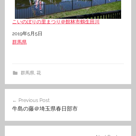
こいのぼりの里まつり＠館林市鶴生田川
日付
2019年5月5日
関連理由
群馬県
群馬県
,
花
投
Previous Post
稿
牛島の藤＠埼玉県春日部市
ナ
ビ