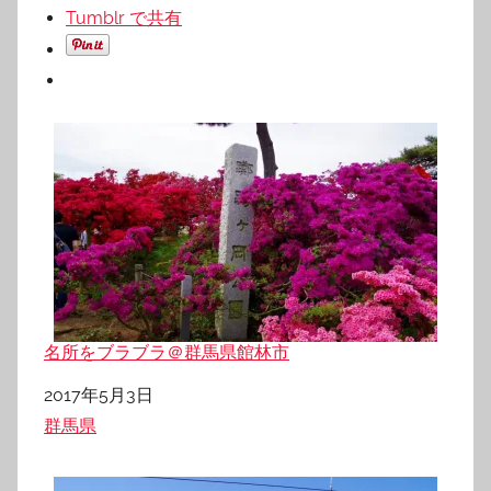
Tumblr で共有
名所をブラブラ＠群馬県館林市
日付
2017年5月3日
関連理由
群馬県