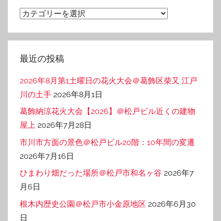
ブ
カ
テ
ゴ
リ
最近の投稿
ー
2026年8月第1土曜日の花火大会＠葛飾区柴又 江戸
川の土手
2026年8月1日
葛飾納涼花火大会【2026】＠松戸ビル近くの建物
屋上
2026年7月28日
市川市方面の景色＠松戸ビル20階：10年間の変遷
2026年7月16日
ひまわり畑だった場所＠松戸市和名ヶ谷
2026年7
月6日
根木内歴史公園＠松戸市小金原地区
2026年6月30
日