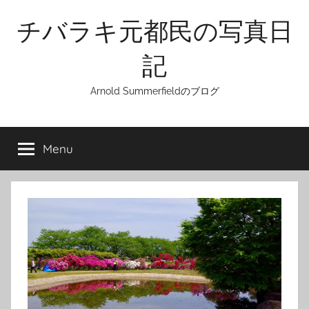
Skip
チバラキ元都民の写真日
to
content
記
Arnold Summerfieldのブログ
Menu