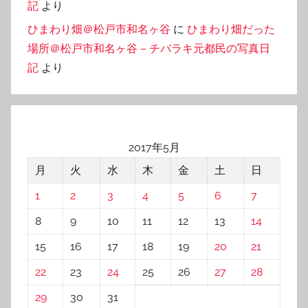
記
より
ひまわり畑＠松戸市和名ヶ谷
に
ひまわり畑だった
場所＠松戸市和名ヶ谷 – チバラキ元都民の写真日
記
より
2017年5月
月
火
水
木
金
土
日
1
2
3
4
5
6
7
8
9
10
11
12
13
14
15
16
17
18
19
20
21
22
23
24
25
26
27
28
29
30
31