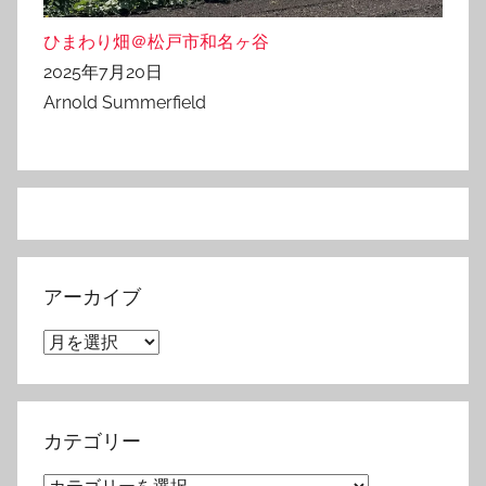
ひまわり畑＠松戸市和名ヶ谷
2025年7月20日
Arnold Summerfield
アーカイブ
ア
ー
カ
イ
カテゴリー
ブ
カ