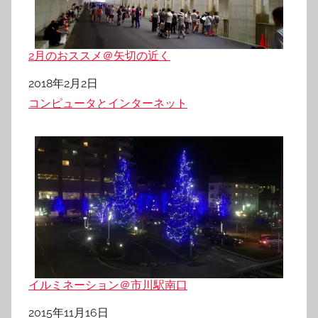
2月のおススメ＠矢切の近く
日付
2018年2月2日
関連理由
コンピュータとインターネット
イルミネーション＠市川駅南口
日付
2015年11月16日