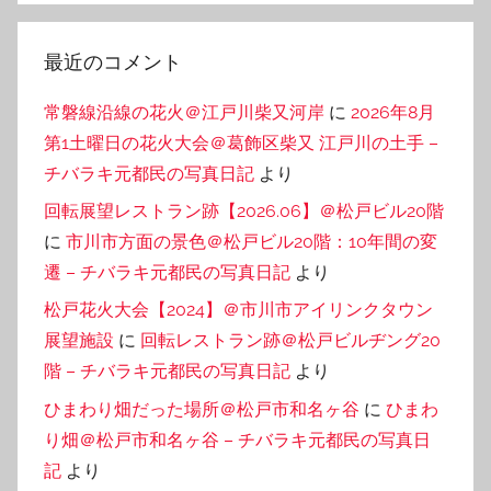
最近のコメント
常磐線沿線の花火＠江戸川柴又河岸
に
2026年8月
第1土曜日の花火大会＠葛飾区柴又 江戸川の土手 –
チバラキ元都民の写真日記
より
回転展望レストラン跡【2026.06】＠松戸ビル20階
に
市川市方面の景色＠松戸ビル20階：10年間の変
遷 – チバラキ元都民の写真日記
より
松戸花火大会【2024】＠市川市アイリンクタウン
展望施設
に
回転レストラン跡＠松戸ビルヂング20
階 – チバラキ元都民の写真日記
より
ひまわり畑だった場所＠松戸市和名ヶ谷
に
ひまわ
り畑＠松戸市和名ヶ谷 – チバラキ元都民の写真日
記
より