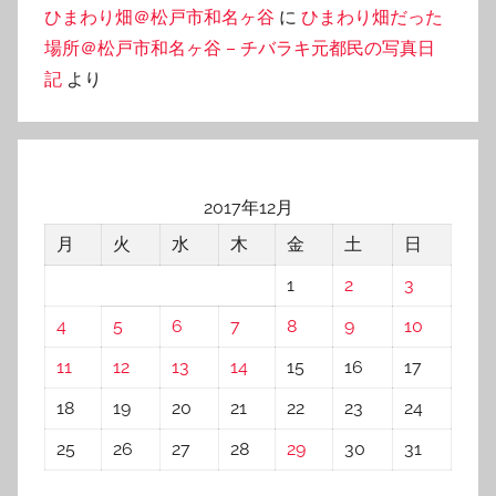
ひまわり畑＠松戸市和名ヶ谷
に
ひまわり畑だった
場所＠松戸市和名ヶ谷 – チバラキ元都民の写真日
記
より
2017年12月
月
火
水
木
金
土
日
1
2
3
4
5
6
7
8
9
10
11
12
13
14
15
16
17
18
19
20
21
22
23
24
25
26
27
28
29
30
31