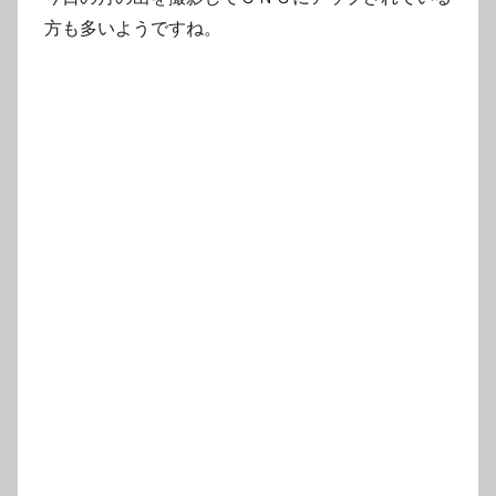
方も多いようですね。
— 国立天文台 (@prcnaoj)
December 2,
2017