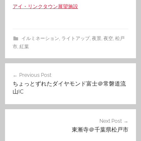
関連理由
アイ・リンクタウン展望施設
イルミネーション
,
ライトアップ
,
夜景
,
夜空
,
松戸
市
,
紅葉
投
Previous Post
稿
ちょっとずれたダイヤモンド富士＠常磐道流
ナ
山IC
ビ
ゲ
Next Post
ー
東漸寺＠千葉県松戸市
シ