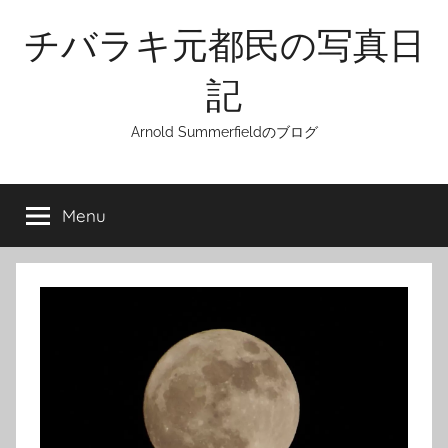
Skip
チバラキ元都民の写真日
to
content
記
Arnold Summerfieldのブログ
Menu