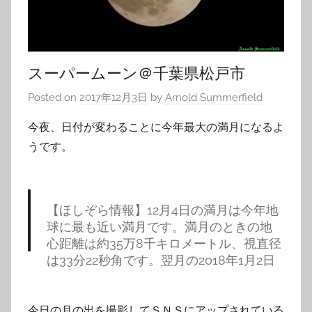
スーパームーン＠千葉県松戸市
Posted on
2017年12月3日
by
Arnold Summerfield
今夜、日付が変わることに今年最大の満月になるよ
うです。
【ほしぞら情報】12月4日の満月は今年地
球に最も近い満月です。満月のときの地
心距離は約35万8千キロメートル、視直径
は33分22秒角です。翌月の2018年1月2日
には月がさらに地球に近い距離で満月と
なります
https://t.co/8FjD5uU2mg
#国
立天文台
pic.twitter.com/D6GcZzgmQA
今日の月の出を撮影してＳＮＳにアップされている