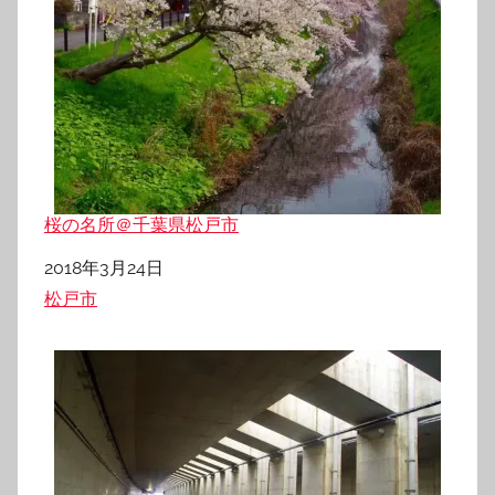
桜の名所＠千葉県松戸市
日付
2018年3月24日
関連理由
松戸市