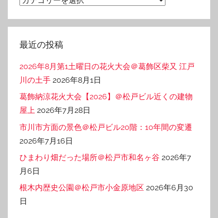
テ
ゴ
リ
最近の投稿
ー
2026年8月第1土曜日の花火大会＠葛飾区柴又 江戸
川の土手
2026年8月1日
葛飾納涼花火大会【2026】＠松戸ビル近くの建物
屋上
2026年7月28日
市川市方面の景色＠松戸ビル20階：10年間の変遷
2026年7月16日
ひまわり畑だった場所＠松戸市和名ヶ谷
2026年7
月6日
根木内歴史公園＠松戸市小金原地区
2026年6月30
日