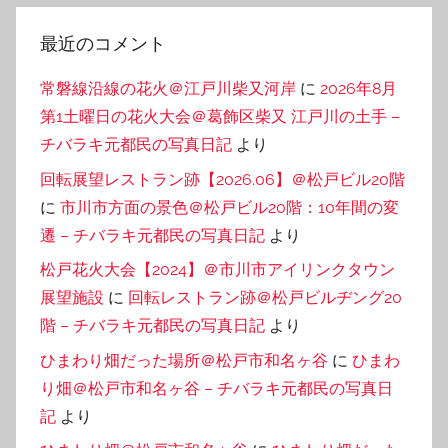
最近のコメント
常磐線沿線の花火＠江戸川柴又河岸
に
2026年8月
第1土曜日の花火大会＠葛飾区柴又 江戸川の土手 –
チバラキ元都民の写真日記
より
回転展望レストラン跡【2026.06】＠松戸ビル20階
に
市川市方面の景色＠松戸ビル20階：10年間の変
遷 – チバラキ元都民の写真日記
より
松戸花火大会【2024】＠市川市アイリンクタウン
展望施設
に
回転レストラン跡＠松戸ビルヂング20
階 – チバラキ元都民の写真日記
より
ひまわり畑だった場所＠松戸市和名ヶ谷
に
ひまわ
り畑＠松戸市和名ヶ谷 – チバラキ元都民の写真日
記
より