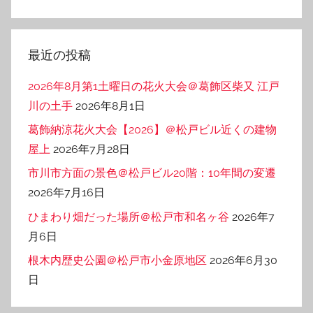
テ
ゴ
リ
最近の投稿
ー
2026年8月第1土曜日の花火大会＠葛飾区柴又 江戸
川の土手
2026年8月1日
葛飾納涼花火大会【2026】＠松戸ビル近くの建物
屋上
2026年7月28日
市川市方面の景色＠松戸ビル20階：10年間の変遷
2026年7月16日
ひまわり畑だった場所＠松戸市和名ヶ谷
2026年7
月6日
根木内歴史公園＠松戸市小金原地区
2026年6月30
日