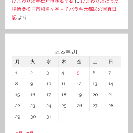
ひまわり畑＠松戸市和名ヶ谷
に
ひまわり畑だった
場所＠松戸市和名ヶ谷 – チバラキ元都民の写真日
記
より
2023年5月
月
火
水
木
金
土
日
1
2
3
4
5
6
7
8
9
10
11
12
13
14
15
16
17
18
19
20
21
22
23
24
25
26
27
28
29
30
31