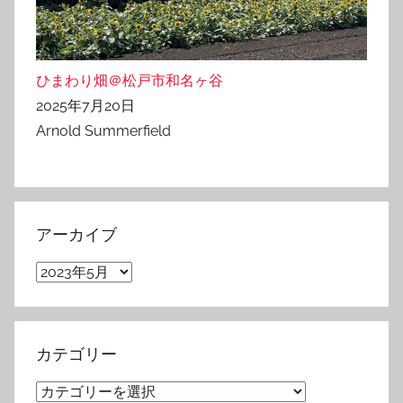
ひまわり畑＠松戸市和名ヶ谷
2025年7月20日
Arnold Summerfield
アーカイブ
ア
ー
カ
イ
カテゴリー
ブ
カ