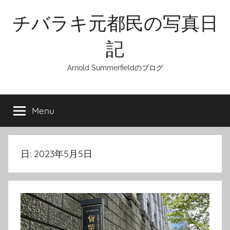
Skip
チバラキ元都民の写真日
to
content
記
Arnold Summerfieldのブログ
Menu
日:
2023年5月5日