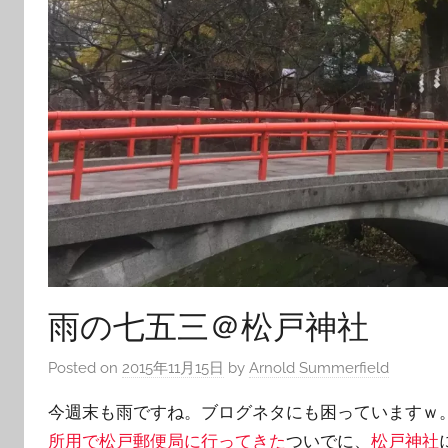
雨の七五三＠松戸神社
Posted on
2015年11月15日
by
Arnold Summerfield
今週末も雨ですね。ブログネタにも困っていますｗ
所用で松戸郵便局に行ってきた
ついでに、
松戸神社