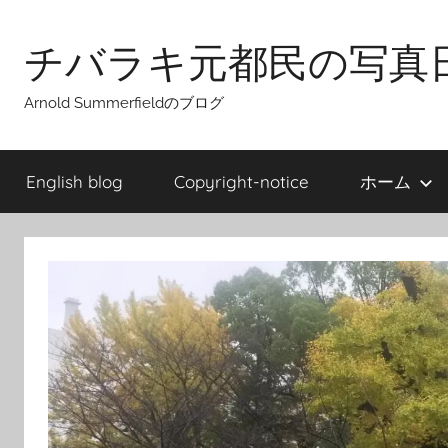
Skip
to
チバラキ元都民の写真
content
Arnold Summerfieldのブログ
English blog
Copyright-notice
ホーム