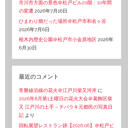
市川市方面の景色＠松戸ビル20階：10年間
の変遷
2026年7月16日
ひまわり畑だった場所＠松戸市和名ヶ谷
2026年7月6日
根木内歴史公園＠松戸市小金原地区
2026年
6月30日
最近のコメント
常磐線沿線の花火＠江戸川柴又河岸
に
2026年8月第1土曜日の花火大会＠葛飾区柴
又 江戸川の土手 – チバラキ元都民の写真日
記
より
回転展望レストラン跡【2026.06】＠松戸ビ