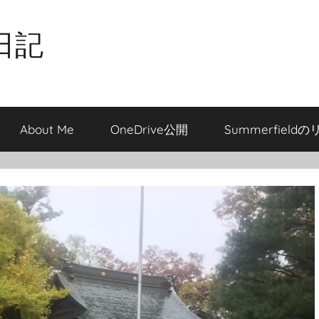
日記
About Me
OneDrive公開
Summerfield