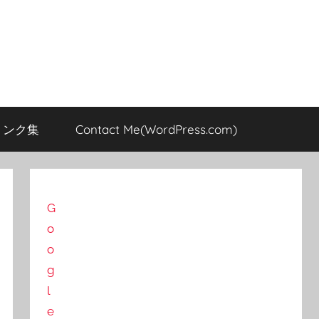
のリンク集
Contact Me(WordPress.com)
G
o
o
g
l
e