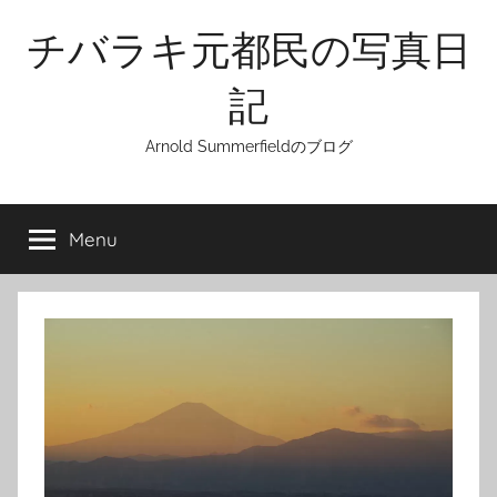
Skip
チバラキ元都民の写真日
to
content
記
Arnold Summerfieldのブログ
Menu