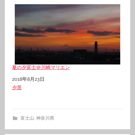
夏の夕富士＠川崎マリエン
日付
2018年8月23日
関連理由
夕景
富士山
,
神奈川県