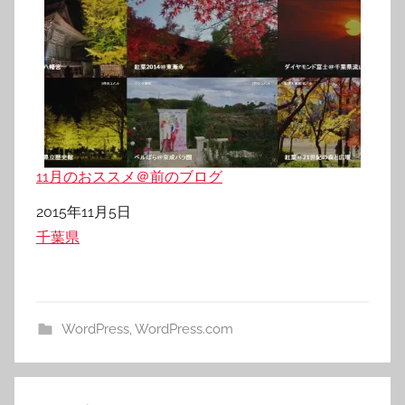
11月のおススメ＠前のブログ
日付
2015年11月5日
関連理由
千葉県
WordPress
,
WordPress.com
投