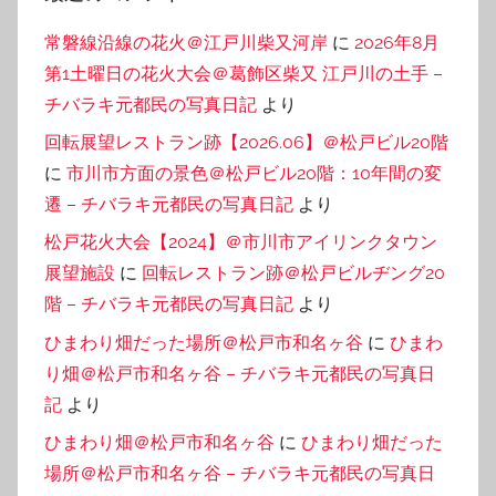
常磐線沿線の花火＠江戸川柴又河岸
に
2026年8月
第1土曜日の花火大会＠葛飾区柴又 江戸川の土手 –
チバラキ元都民の写真日記
より
回転展望レストラン跡【2026.06】＠松戸ビル20階
に
市川市方面の景色＠松戸ビル20階：10年間の変
遷 – チバラキ元都民の写真日記
より
松戸花火大会【2024】＠市川市アイリンクタウン
展望施設
に
回転レストラン跡＠松戸ビルヂング20
階 – チバラキ元都民の写真日記
より
ひまわり畑だった場所＠松戸市和名ヶ谷
に
ひまわ
り畑＠松戸市和名ヶ谷 – チバラキ元都民の写真日
記
より
ひまわり畑＠松戸市和名ヶ谷
に
ひまわり畑だった
場所＠松戸市和名ヶ谷 – チバラキ元都民の写真日