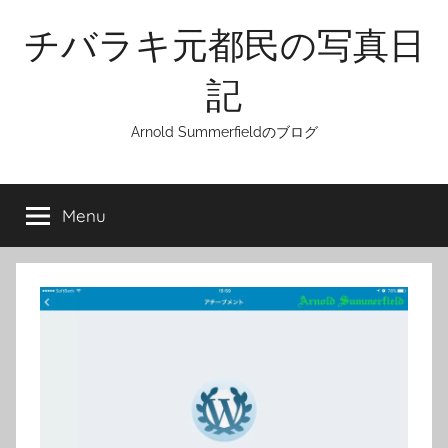
Skip
チバラキ元都民の写真日
to
content
記
Arnold Summerfieldのブログ
Menu