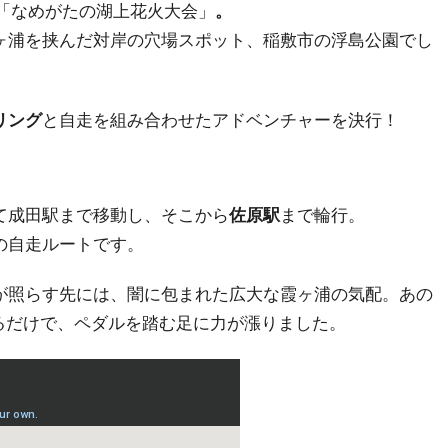
ト「なめがたの湖上花火大会」
。
ヶ浦を挟んだ対岸の穴場スポット、稲敷市の浮島公園でし
リング
と自走を組み合わせたアドベンチャーを決行！
て成田駅まで移動し、そこから
佐原駅
まで輪行。
の自走ルートです。
が照らす先には、闇に包まれた広大な霞ヶ浦の気配。あの
るだけで、ペダルを踏む足に力が漲りました。