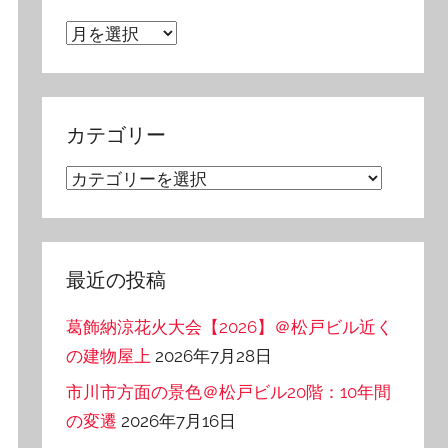
ア
ー
カ
イ
カテゴリー
ブ
カ
テ
ゴ
リ
最近の投稿
ー
葛飾納涼花火大会【2026】＠松戸ビル近く
の建物屋上
2026年7月28日
市川市方面の景色＠松戸ビル20階：10年間
の変遷
2026年7月16日