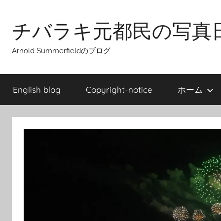
Skip
to
チバラキ元都民の写真
content
Arnold Summerfieldのブログ
English blog
Copyright-notice
ホーム