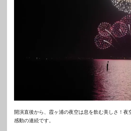
開演直後から、霞ヶ浦の夜空は息を飲む美しさ！夜
感動の連続です。