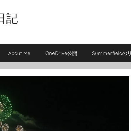
日記
About Me
OneDrive公開
Summerfield