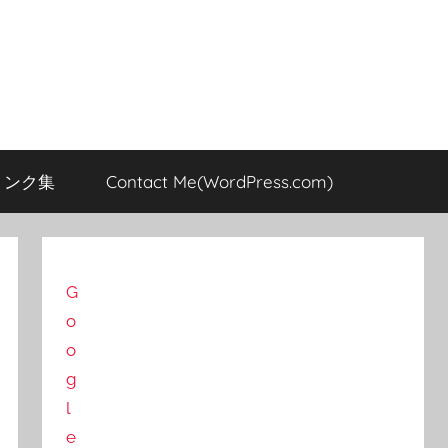
のリンク集
Contact Me(WordPress.com)
G
o
o
g
l
e