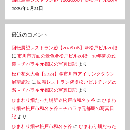
回転展望レストラン跡【2026.06】＠松戸ビル20階
2026年6月21日
最近のコメント
回転展望レストラン跡【2026.06】＠松戸ビル20階
に
市川市方面の景色＠松戸ビル20階：10年間の変
遷 – チバラキ元都民の写真日記
より
松戸花火大会【2024】＠市川市アイリンクタウン
展望施設
に
回転レストラン跡＠松戸ビルヂング20
階 – チバラキ元都民の写真日記
より
ひまわり畑だった場所＠松戸市和名ヶ谷
に
ひまわ
り畑＠松戸市和名ヶ谷 – チバラキ元都民の写真日
記
より
ひまわり畑＠松戸市和名ヶ谷
に
ひまわり畑だった