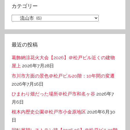
イ
カテゴリー
ブ
カ
テ
ゴ
リ
最近の投稿
ー
葛飾納涼花火大会【2026】＠松戸ビル近くの建物
屋上
2026年7月28日
市川市方面の景色＠松戸ビル20階：10年間の変遷
2026年7月16日
ひまわり畑だった場所＠松戸市和名ヶ谷
2026年7
月6日
根木内歴史公園＠松戸市小金原地区
2026年6月30
日