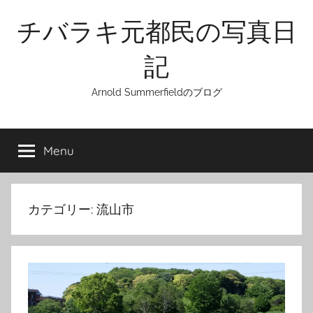
Skip
チバラキ元都民の写真日
to
content
記
Arnold Summerfieldのブログ
Menu
カテゴリー:
流山市