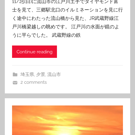
11/25(日)に流山市の江戸川土手でダイヤモンド富
士を見て、三郷駅北口のイルミネーションを見に行
く途中にわたった流山橋から見た、JR武蔵野線江
戸川橋梁越しの眺めです。 江戸川の水面が鏡のよ
うに平らでした。 武蔵野線の鉄
Continue reading
埼玉県
,
夕景
,
流山市
2 comments