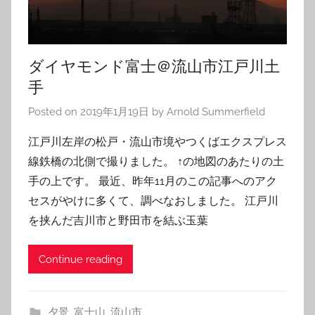
ダイヤモンド富士＠流山市江戸川土
手
Posted on
2019年1月19日
by
Arnold Summerfield
江戸川左岸の松戸・流山市境やつくばエクスプレス
線鉄橋の北側で撮りました。 ↑の地図のあたりの土
手の上です。 最近、昨年11月のこの記事へのアク
セスがやけに多くて、調べなおしました。 江戸川
を挟んだ吉川市と野田市を結ぶ玉葉
Continue reading
夕景
,
富士山
,
流山市