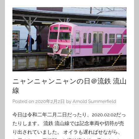
ニャンニャンニャンの日＠流鉄 流山
線
Posted on
2020年2月2日
by
Arnold Summerfield
今日は令和二年二月二日だったり、2020.02.02だっ
たりします。 流鉄 流山線では記念車両や切符が売
り出されていました。 オイラも遅ればせながら、