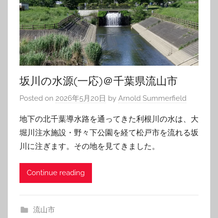
坂川の水源(一応)＠千葉県流山市
Posted on
2026年5月20日
by
Arnold Summerfield
地下の北千葉導水路を通ってきた利根川の水は、大
堀川注水施設・野々下公園を経て松戸市を流れる坂
川に注ぎます。その地を見てきました。
Continue reading
流山市