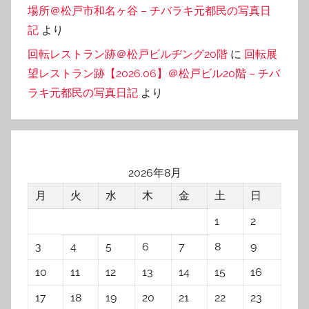
場所＠松戸市和名ヶ谷 – チバラキ元都民の写真日
記
より
回転レストラン跡＠松戸ビルヂング20階
に
回転展
望レストラン跡【2026.06】＠松戸ビル20階 – チバ
ラキ元都民の写真日記
より
2026年8月
月
火
水
木
金
土
日
1
2
3
4
5
6
7
8
9
10
11
12
13
14
15
16
17
18
19
20
21
22
23