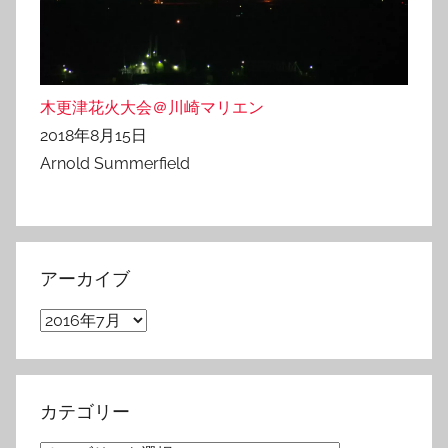
木更津花火大会＠川崎マリエン
2018年8月15日
Arnold Summerfield
アーカイブ
ア
ー
カ
イ
カテゴリー
ブ