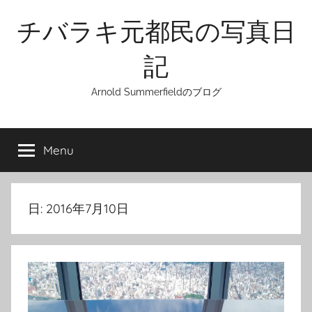
Skip
チバラキ元都民の写真日
to
content
記
Arnold Summerfieldのブログ
Menu
日:
2016年7月10日