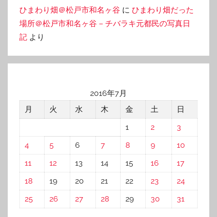
ひまわり畑＠松戸市和名ヶ谷
に
ひまわり畑だった
場所＠松戸市和名ヶ谷 – チバラキ元都民の写真日
記
より
2016年7月
月
火
水
木
金
土
日
1
2
3
4
5
6
7
8
9
10
11
12
13
14
15
16
17
18
19
20
21
22
23
24
25
26
27
28
29
30
31