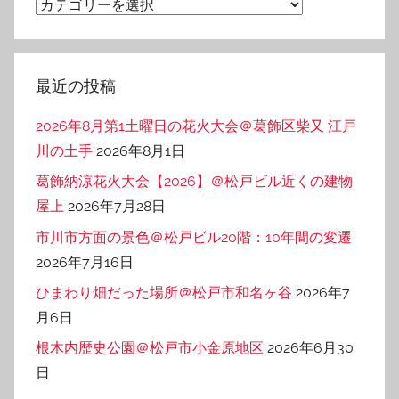
カ
テ
ゴ
リ
最近の投稿
ー
2026年8月第1土曜日の花火大会＠葛飾区柴又 江戸
川の土手
2026年8月1日
葛飾納涼花火大会【2026】＠松戸ビル近くの建物
屋上
2026年7月28日
市川市方面の景色＠松戸ビル20階：10年間の変遷
2026年7月16日
ひまわり畑だった場所＠松戸市和名ヶ谷
2026年7
月6日
根木内歴史公園＠松戸市小金原地区
2026年6月30
日