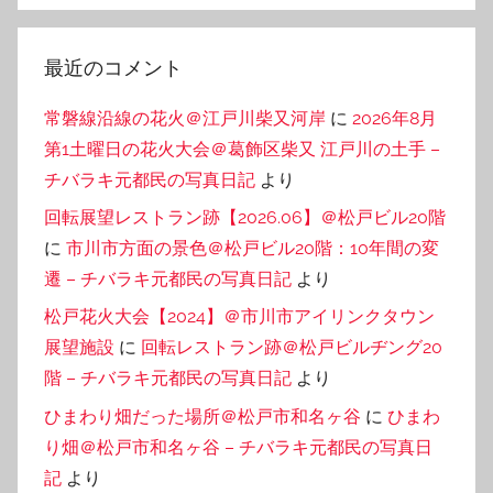
最近のコメント
常磐線沿線の花火＠江戸川柴又河岸
に
2026年8月
第1土曜日の花火大会＠葛飾区柴又 江戸川の土手 –
チバラキ元都民の写真日記
より
回転展望レストラン跡【2026.06】＠松戸ビル20階
に
市川市方面の景色＠松戸ビル20階：10年間の変
遷 – チバラキ元都民の写真日記
より
松戸花火大会【2024】＠市川市アイリンクタウン
展望施設
に
回転レストラン跡＠松戸ビルヂング20
階 – チバラキ元都民の写真日記
より
ひまわり畑だった場所＠松戸市和名ヶ谷
に
ひまわ
り畑＠松戸市和名ヶ谷 – チバラキ元都民の写真日
記
より