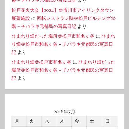
遷 – チバラキ元都民の写真日記
より
松戸花火大会【2024】＠市川市アイリンクタウン
展望施設
に
回転レストラン跡＠松戸ビルヂング20
階 – チバラキ元都民の写真日記
より
ひまわり畑だった場所＠松戸市和名ヶ谷
に
ひまわ
り畑＠松戸市和名ヶ谷 – チバラキ元都民の写真日
記
より
ひまわり畑＠松戸市和名ヶ谷
に
ひまわり畑だった
場所＠松戸市和名ヶ谷 – チバラキ元都民の写真日
記
より
2016年7月
月
火
水
木
金
土
日