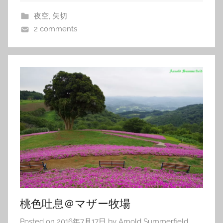
夜空
,
矢切
2 comments
桃色吐息＠マザー牧場
Posted on
2016年7月17日
by
Arnold Summerfield