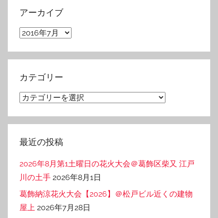
アーカイブ
ア
ー
カ
イ
カテゴリー
ブ
カ
テ
ゴ
リ
最近の投稿
ー
2026年8月第1土曜日の花火大会＠葛飾区柴又 江戸
川の土手
2026年8月1日
葛飾納涼花火大会【2026】＠松戸ビル近くの建物
屋上
2026年7月28日