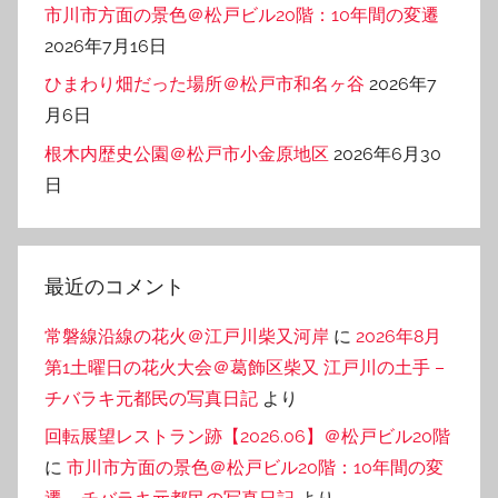
市川市方面の景色＠松戸ビル20階：10年間の変遷
2026年7月16日
ひまわり畑だった場所＠松戸市和名ヶ谷
2026年7
月6日
根木内歴史公園＠松戸市小金原地区
2026年6月30
日
最近のコメント
常磐線沿線の花火＠江戸川柴又河岸
に
2026年8月
第1土曜日の花火大会＠葛飾区柴又 江戸川の土手 –
チバラキ元都民の写真日記
より
回転展望レストラン跡【2026.06】＠松戸ビル20階
に
市川市方面の景色＠松戸ビル20階：10年間の変