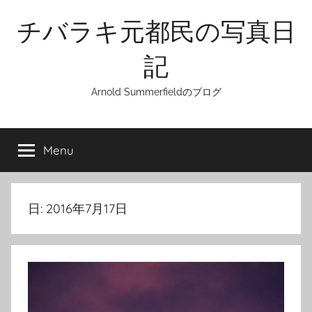
Skip
チバラキ元都民の写真日
to
content
記
Arnold Summerfieldのブログ
Menu
日:
2016年7月17日