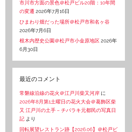
市川市方面の景色＠松戸ビル20階：10年間
の変遷
2026年7月16日
ひまわり畑だった場所＠松戸市和名ヶ谷
2026年7月6日
根木内歴史公園＠松戸市小金原地区
2026年
6月30日
最近のコメント
常磐線沿線の花火＠江戸川柴又河岸
に
2026年8月第1土曜日の花火大会＠葛飾区柴
又 江戸川の土手 – チバラキ元都民の写真日
記
より
回転展望レストラン跡【2026.06】＠松戸ビ