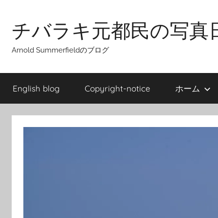
Skip
to
チバラキ元都民の写真
content
Arnold Summerfieldのブログ
English blog
Copyright-notice
ホーム