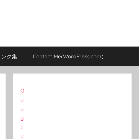
のリンク集
Contact Me(WordPress.com)
G
o
o
g
l
e