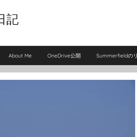
日記
About Me
OneDrive公開
Summerfield