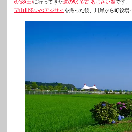
6/18(土)
に行ってきた
道の駅 多古 あじさい館
です。
栗山川沿いのアジサイ
を撮った後、川岸から町役場