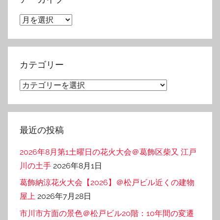
ア
ー
カ
イ
カテゴリー
ブ
カ
テ
ゴ
リ
最近の投稿
ー
2026年8月第1土曜日の花火大会＠葛飾区柴又 江戸
川の土手
2026年8月1日
葛飾納涼花火大会【2026】＠松戸ビル近くの建物
屋上
2026年7月28日
市川市方面の景色＠松戸ビル20階：10年間の変遷