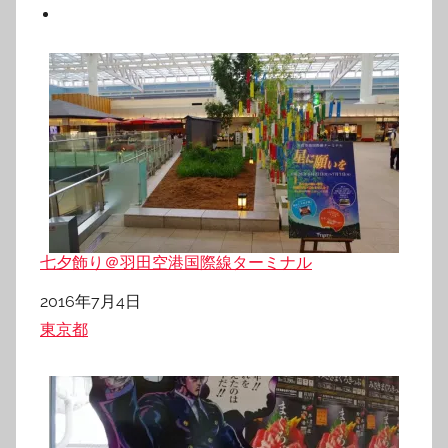
七夕飾り＠羽田空港国際線ターミナル
日付
2016年7月4日
関連理由
東京都