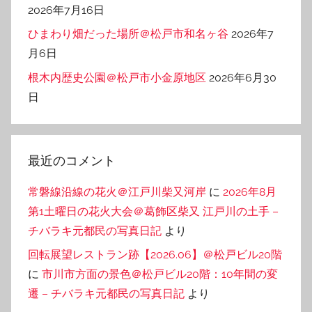
2026年7月16日
ひまわり畑だった場所＠松戸市和名ヶ谷
2026年7
月6日
根木内歴史公園＠松戸市小金原地区
2026年6月30
日
最近のコメント
常磐線沿線の花火＠江戸川柴又河岸
に
2026年8月
第1土曜日の花火大会＠葛飾区柴又 江戸川の土手 –
チバラキ元都民の写真日記
より
回転展望レストラン跡【2026.06】＠松戸ビル20階
に
市川市方面の景色＠松戸ビル20階：10年間の変
遷 – チバラキ元都民の写真日記
より