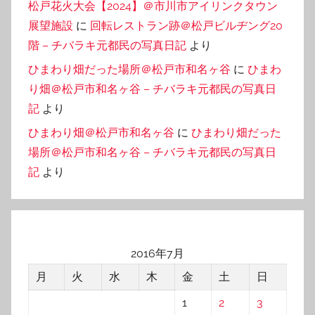
松戸花火大会【2024】＠市川市アイリンクタウン
展望施設
に
回転レストラン跡＠松戸ビルヂング20
階 – チバラキ元都民の写真日記
より
ひまわり畑だった場所＠松戸市和名ヶ谷
に
ひまわ
り畑＠松戸市和名ヶ谷 – チバラキ元都民の写真日
記
より
ひまわり畑＠松戸市和名ヶ谷
に
ひまわり畑だった
場所＠松戸市和名ヶ谷 – チバラキ元都民の写真日
記
より
2016年7月
月
火
水
木
金
土
日
1
2
3