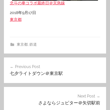
北斗の拳コラボ最終日＠京急線
日付
2018年9月17日
関連理由
東京都
東京都
,
鉄道
投
Previous Post
稿
七夕ライトダウン＠東京駅
ナ
ビ
ゲ
Next Post
さよならジュピター＠矢切駅前
ー