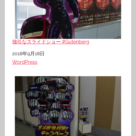
強引なスライドショー #Gutenberg
日付
2018年9月18日
関連理由
WordPress