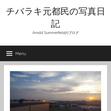
Skip
チバラキ元都民の写真日
to
content
記
Arnold Summerfieldのブログ
Menu