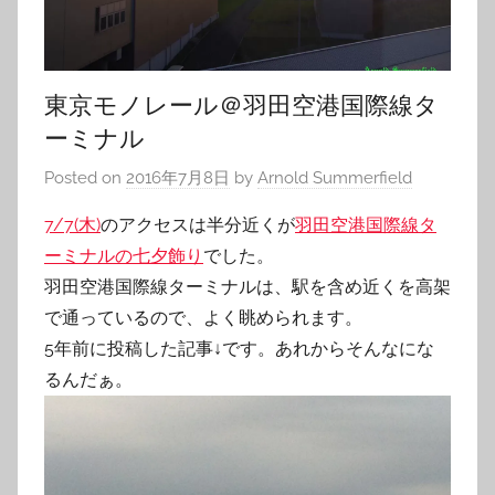
東京モノレール＠羽田空港国際線タ
ーミナル
Posted on
2016年7月8日
by
Arnold Summerfield
7/7(木)
のアクセスは半分近くが
羽田空港国際線タ
ーミナルの七夕飾り
でした。
羽田空港国際線ターミナルは、駅を含め近くを高架
で通っているので、よく眺められます。
5年前に投稿した記事↓です。あれからそんなにな
るんだぁ。