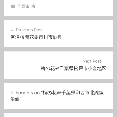
印西市
,
梅
投
Previous Post
稿
河津桜開花＠市川市妙典
ナ
ビ
ゲ
Next Post
梅の花＠千葉県松戸市小金地区
ー
シ
ョ
4 thoughts on “
梅の花＠千葉県印西市北総線
ン
沿線
”