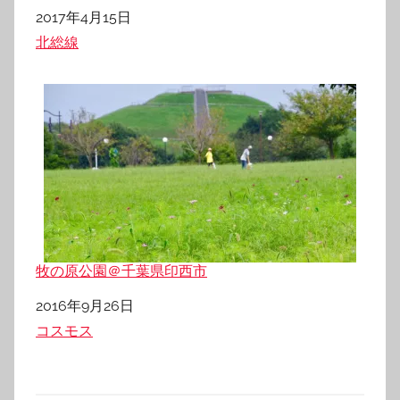
日付
2017年4月15日
関連理由
北総線
牧の原公園＠千葉県印西市
日付
2016年9月26日
関連理由
コスモス