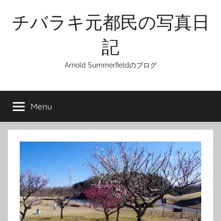
Skip
チバラキ元都民の写真日
to
content
記
Arnold Summerfieldのブログ
Menu