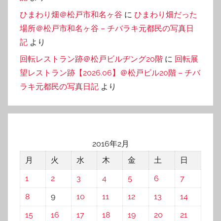
ひまわり畑＠松戸市和名ヶ谷
に
ひまわり畑だった
場所＠松戸市和名ヶ谷 – チバラキ元都民の写真日
記
より
回転レストラン跡＠松戸ビルヂング20階
に
回転展
望レストラン跡【2026.06】＠松戸ビル20階 – チバ
ラキ元都民の写真日記
より
2016年2月
月
火
水
木
金
土
日
1
2
3
4
5
6
7
8
9
10
11
12
13
14
15
16
17
18
19
20
21