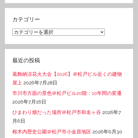
カ
イ
カテゴリー
ブ
カ
テ
ゴ
リ
最近の投稿
ー
葛飾納涼花火大会【2026】＠松戸ビル近くの建物
屋上
2026年7月28日
市川市方面の景色＠松戸ビル20階：10年間の変遷
2026年7月16日
ひまわり畑だった場所＠松戸市和名ヶ谷
2026年7
月6日
根木内歴史公園＠松戸市小金原地区
2026年6月30