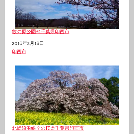
牧の原公園＠千葉県印西市
日付
2016年2月18日
関連理由
印西市
北総線沿線？の桜＠千葉県印西市